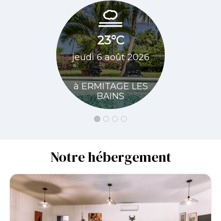
23
23°C
vendred
jeudi 6 août 2026
20
à ERMITAGE LES
à ERMIT
BAINS
BA
Notre hébergement