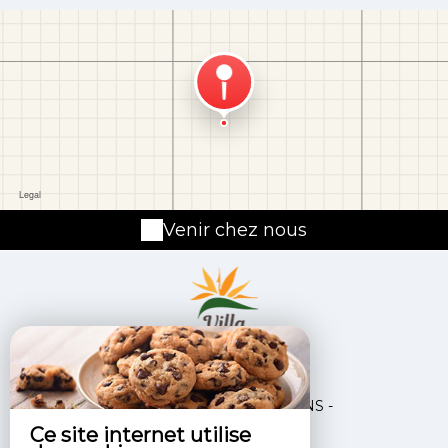
Venir chez nous
31 Rue Leon Dierx,
97434 ERMITAGE LES BAINS -
Ce site internet utilise
+262 692 50 57 96