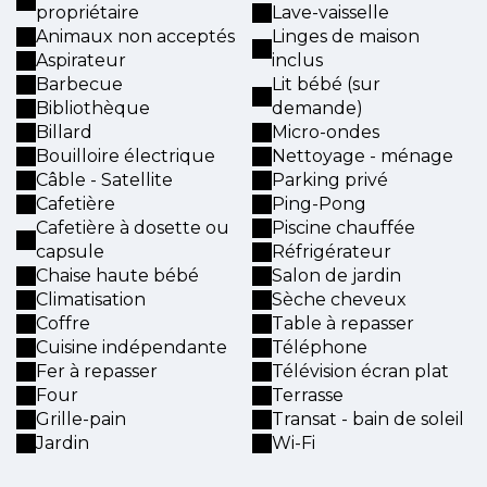
propriétaire
Lave-vaisselle
Animaux non acceptés
Linges de maison
Aspirateur
inclus
Barbecue
Lit bébé (sur
Bibliothèque
demande)
Billard
Micro-ondes
Bouilloire électrique
Nettoyage - ménage
Câble - Satellite
Parking privé
Cafetière
Ping-Pong
Cafetière à dosette ou
Piscine chauffée
capsule
Réfrigérateur
Chaise haute bébé
Salon de jardin
Climatisation
Sèche cheveux
Coffre
Table à repasser
Cuisine indépendante
Téléphone
Fer à repasser
Télévision écran plat
Four
Terrasse
Grille-pain
Transat - bain de soleil
Jardin
Wi-Fi