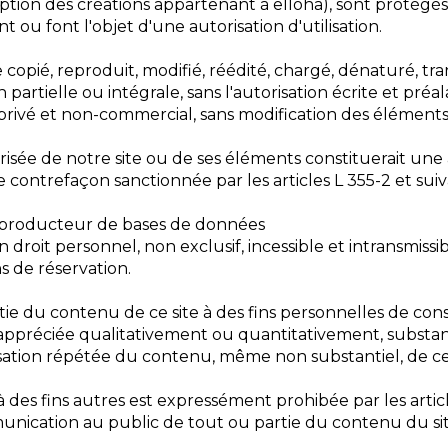
ception des créations appartenant à elloha), sont protégés
t ou font l'objet d'une autorisation d'utilisation.
copié, reproduit, modifié, réédité, chargé, dénaturé, t
 partielle ou intégrale, sans l'autorisation écrite et pré
 privé et non-commercial, sans modification des éléments 
isée de notre site ou de ses éléments constituerait une 
 contrefaçon sanctionnée par les articles L 355-2 et suiv
e producteur de bases de données
n droit personnel, non exclusif, incessible et intransmis
ns de réservation.
partie du contenu de ce site à des fins personnelles de co
, appréciée qualitativement ou quantitativement, substan
lisation répétée du contenu, même non substantiel, de ce 
 des fins autres est expressément prohibée par les articl
munication au public de tout ou partie du contenu du si